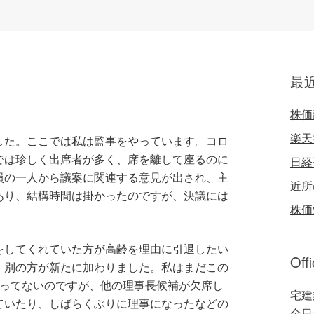
最
株価
楽天
した。ここでは私は監事をやっています。コロ
では珍しく出席者が多く、席を離して座るのに
日経
員の一人から議案に関連する意見が出され、主
近所
あり、結構時間は掛かったのですが、決議には
株価
をしてくれていた方が高齢を理由に引退したい
Off
、別の方が新たに加わりました。私はまだこの
経ってないのですが、他の理事長候補が欠席し
宅建
ていたり、しばらくぶりに理事になったなどの
全日