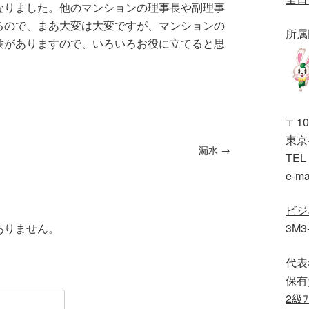
なりました。他のマンションの理事長や副理事
るので、まあ大変は大変ですが、マンションの
所属
験がありますので、いろいろお役に立てると思
〒10
東京都
漏水
→
TEL 
e-ma
ビジ
ありません。
3M3
代表
保有
2級ﾌ