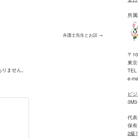
所属
弁護士先生とお話
→
〒10
東京都
ありません。
TEL 
e-ma
ビジ
3M3
代表
保有
2級ﾌ