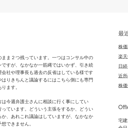
最
株価
楽天
のまま２つ残っています。一つはコンサル中の
ンですが、なかなか一筋縄ではいかず、引き続
日経
理会社や理事長も過去の反省はしている様です
近所
やはりきちんと議論するにはこちら側にも専門
株価
あります。
方は今週弁護士さんに相談に行く事にしてい
Off
行っています。どういう主張をするか、どうい
るか、あれこれ議論はしていますが、なかなか
宅建
予想できません。
全日