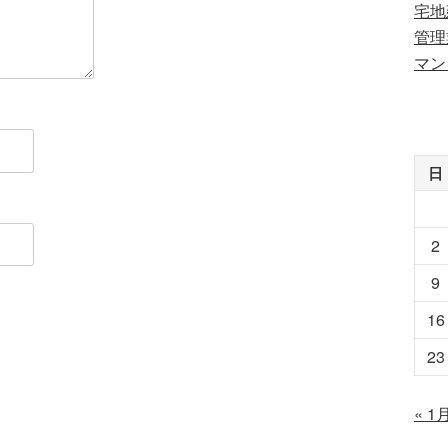
宅地
管理
マン
日
2
9
16
23
« 1