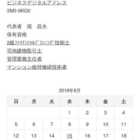
ビジネスデジタルアドレス
3M3-9KG0
代表者 堀 昌夫
保有資格
2級ﾌｧｲﾅﾝｼｬﾙﾌﾟﾗﾝﾆﾝｸﾞ技能士
宅地建物取引士
管理業務主任者
マンション維持修繕技術者
2018年8月
日
月
火
水
木
金
土
1
2
3
4
5
6
7
8
9
10
11
12
13
14
15
16
17
18