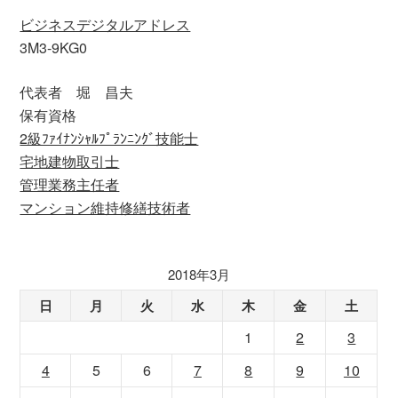
ビジネスデジタルアドレス
3M3-9KG0
代表者 堀 昌夫
保有資格
2級ﾌｧｲﾅﾝｼｬﾙﾌﾟﾗﾝﾆﾝｸﾞ技能士
宅地建物取引士
管理業務主任者
マンション維持修繕技術者
2018年3月
日
月
火
水
木
金
土
1
2
3
4
5
6
7
8
9
10