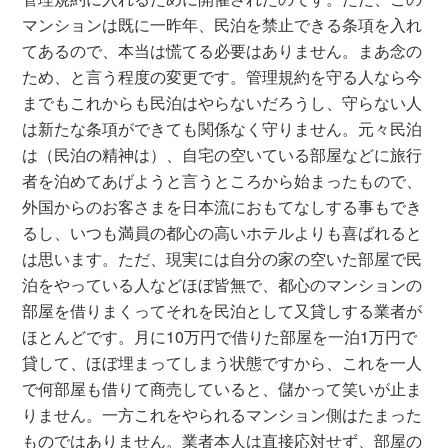
マンションは既に一昨年、民泊を禁止できる条項を入れ
てあるので、本当は慌てる必要はありません。まあ念の
ため、と言う程度の変更です。管理規約を守る人なら今
までもこれからも民泊はやらないだろうし、守らない人
は新たな条項ができても関係なく守りません。元々民泊
は（民泊の精神は）、自宅の空いている部屋などに旅行
者を泊めてあげようと言うところから始まったもので、
外国からのお客さまを日本流におもてなしする事もでき
るし、いつも満員の都心の高いホテルよりも喜ばれると
は思います。ただ、現実には自分の家の空いた部屋で民
泊をやっている人などほぼ皆無で、都心のマンションの
部屋を借りまくってそれを民泊として又貸しする業者が
ほとんどです。月に10万円で借りた部屋を一泊1万円で
貸して、ほぼ埋まってしまう状態ですから、これを一人
で何部屋も借りて商売していると、儲かって笑いが止ま
りません。一方これをやられるマンション側はたまった
ものではありません。業者本人は直接応対せず、部屋の