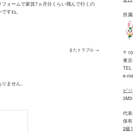
リフォームで家賃7ヵ月分くらい飛んで行くの
いですね。
所属
またトラブル
→
〒10
東京都
TEL 
e-ma
ありません。
ビジ
3M3
代表
保有
2級ﾌ