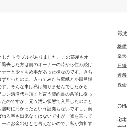
最
株価
楽天
としたトラブルがありました。この部屋もオー
回退去した方は前のオーナーの時から住み続け
日経
ーナーと少々もめ事があった様なのです。きち
近所
はずだったのに、入ってみたら壁紙とか風呂場
株価
です。そんな事は私は知りませんでしたから、
アコン清浄代を頂くと言う契約書の条項に従っ
したのですが、元々汚い状態で入居したのにと
Off
入居時に汚かったという証拠もないですし、契
ぱねる事も出来なくはないですが、嘘を言って
宅建
ナーにお金出せとも言えないので、私が負担す
全日