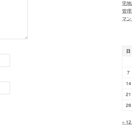
宅地
管理
マン
日
7
14
21
28
« 1