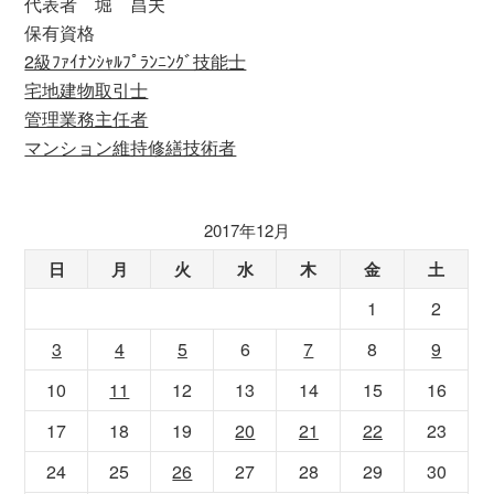
代表者 堀 昌夫
保有資格
2級ﾌｧｲﾅﾝｼｬﾙﾌﾟﾗﾝﾆﾝｸﾞ技能士
宅地建物取引士
管理業務主任者
マンション維持修繕技術者
2017年12月
日
月
火
水
木
金
土
1
2
3
4
5
6
7
8
9
10
11
12
13
14
15
16
17
18
19
20
21
22
23
24
25
26
27
28
29
30