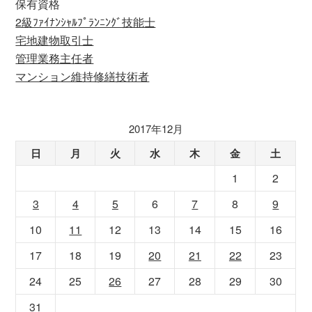
保有資格
2級ﾌｧｲﾅﾝｼｬﾙﾌﾟﾗﾝﾆﾝｸﾞ技能士
宅地建物取引士
管理業務主任者
マンション維持修繕技術者
2017年12月
日
月
火
水
木
金
土
1
2
3
4
5
6
7
8
9
10
11
12
13
14
15
16
17
18
19
20
21
22
23
24
25
26
27
28
29
30
31