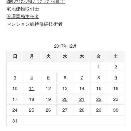
2級ﾌｧｲﾅﾝｼｬﾙﾌﾟﾗﾝﾆﾝｸﾞ技能士
宅地建物取引士
管理業務主任者
マンション維持修繕技術者
2017年12月
日
月
火
水
木
金
土
1
2
3
4
5
6
7
8
9
10
11
12
13
14
15
16
17
18
19
20
21
22
23
24
25
26
27
28
29
30
31