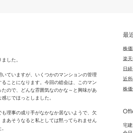
最
株価
楽天
りました。
日経
開いていますが、いくつかのマンションの管理
近所
することになります。今回の総会は、このマン
株価
ったので、どんな雰囲気なのかな～と興味があ
な感じでほっとしました。
Off
でも理事の成り手がなかなか居ないようで、欠
。まあそうなると私としては黙ってられません
宅建
た。
全日