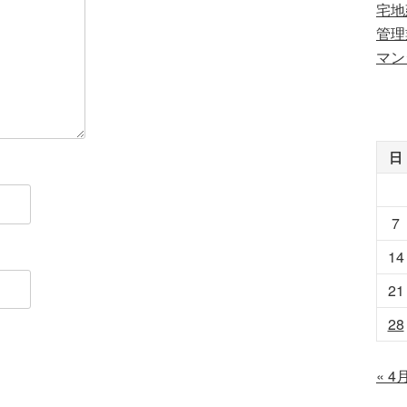
宅地
管理
マン
日
7
14
21
28
« 4