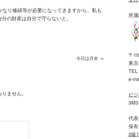
かなり修繕等が必要になってきますから、私も
所属
自分の財産は自分で守らないと。
〒10
今日は月末
→
東京都
TEL 
e-ma
ありません。
ビジ
3M3
代表
保有
2級ﾌ