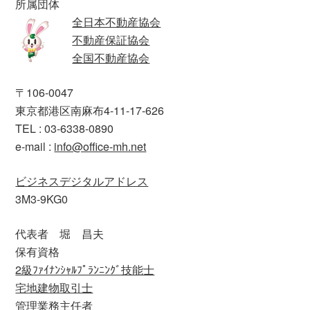
所属団体
全日本不動産協会
不動産保証協会
全国不動産協会
〒106-0047
東京都港区南麻布4-11-17-626
TEL : 03-6338-0890
e-mail :
info@office-mh.net
ビジネスデジタルアドレス
3M3-9KG0
代表者 堀 昌夫
保有資格
2級ﾌｧｲﾅﾝｼｬﾙﾌﾟﾗﾝﾆﾝｸﾞ技能士
宅地建物取引士
管理業務主任者