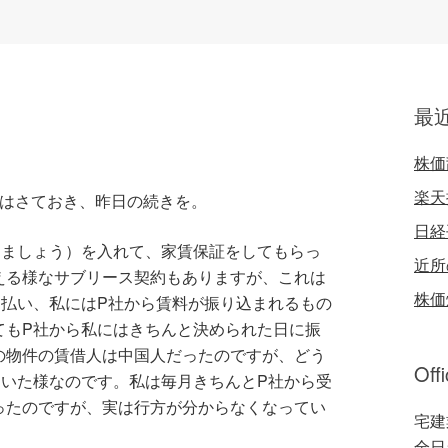
最
株価
楽天
れはさておき、昨日の続きを。
日経
しましょう）を入れて、家賃保証をしてもらっ
近所
える様なサブリース契約もありますが、これは
株価
を払い、私にはP社から賃料が振り込まれるもの
てもP社から私にはきちんと決められた日に振
の物件の賃借人は中国人だったのですが、どう
Off
ていた様なのです。私は毎月きちんとP社から受
ったのですが、実は行方が分からなくなってい
宅建
全日