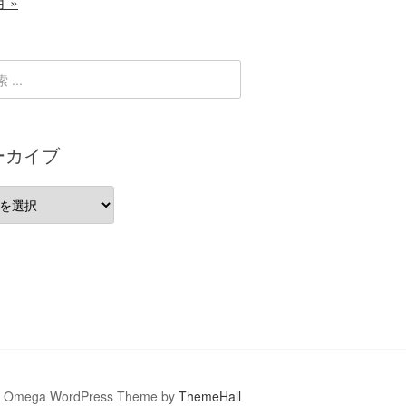
月 »
ーカイブ
Omega WordPress Theme by
ThemeHall