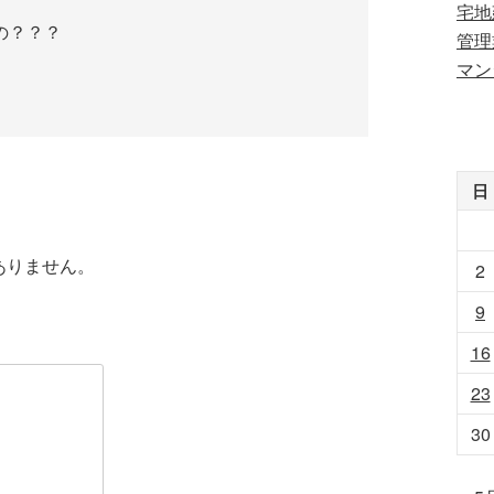
宅地
の？？？
管理
マン
日
ありません。
2
9
16
23
30