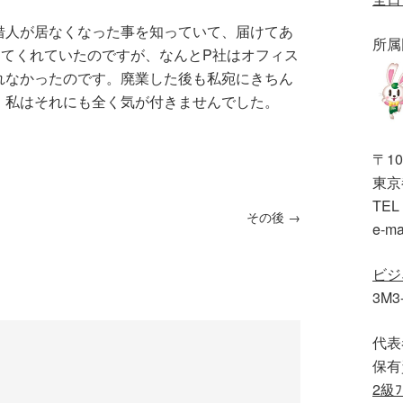
借人が居なくなった事を知っていて、届けてあ
所属
してくれていたのですが、なんとP社はオフィス
れなかったのです。廃業した後も私宛にきちん
、私はそれにも全く気が付きませんでした。
〒10
東京都
TEL 
その後
→
e-ma
ビジ
3M3
代表
保有
2級ﾌ