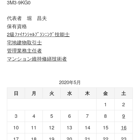
3M3-9KG0
代表者 堀 昌夫
保有資格
2級ﾌｧｲﾅﾝｼｬﾙﾌﾟﾗﾝﾆﾝｸﾞ技能士
宅地建物取引士
管理業務主任者
マンション維持修繕技術者
2020年5月
日
月
火
水
木
金
土
1
2
3
4
5
6
7
8
9
10
11
12
13
14
15
16
17
18
19
20
21
22
23