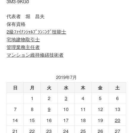
3M3-9KG0
代表者 堀 昌夫
保有資格
2級ﾌｧｲﾅﾝｼｬﾙﾌﾟﾗﾝﾆﾝｸﾞ技能士
宅地建物取引士
管理業務主任者
マンション維持修繕技術者
2019年7月
日
月
火
水
木
金
土
1
2
3
4
5
6
7
8
9
10
11
12
13
14
15
16
17
18
19
20
21
22
23
24
25
26
27