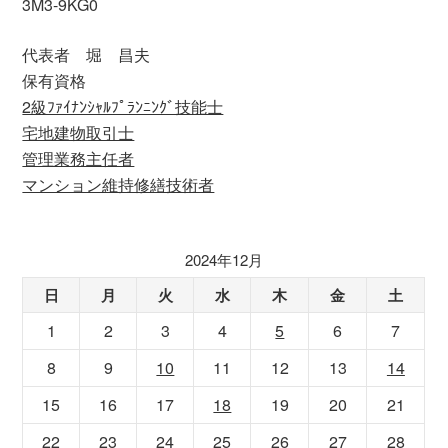
3M3-9KG0
代表者 堀 昌夫
保有資格
2級ﾌｧｲﾅﾝｼｬﾙﾌﾟﾗﾝﾆﾝｸﾞ技能士
宅地建物取引士
管理業務主任者
マンション維持修繕技術者
2024年12月
日
月
火
水
木
金
土
1
2
3
4
5
6
7
8
9
10
11
12
13
14
15
16
17
18
19
20
21
22
23
24
25
26
27
28