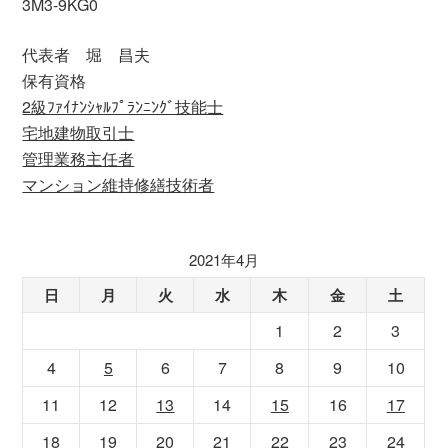
3M3-9KG0
代表者 堀 昌夫
保有資格
2級ﾌｧｲﾅﾝｼｬﾙﾌﾟﾗﾝﾆﾝｸﾞ技能士
宅地建物取引士
管理業務主任者
マンション維持修繕技術者
2021年4月
日
月
火
水
木
金
土
1
2
3
4
5
6
7
8
9
10
11
12
13
14
15
16
17
18
19
20
21
22
23
24