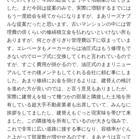
した。まだ今回は提案のみで、実際に増額するまでには
もう一度総会を経てからになりますが、まあリーズナブ
ルな提案だったと思います。古いマンションの中には管
理費の倍くらいの修繕積立金を払わないといけない所も
ありますが、何とかぎりぎり管理費以下に収まっていま
す。エレベータもメーカーからは油圧式はもう修理もで
きないのでロープ式に交換してくれと言われているので
すが、すごく費用が掛かるので、油圧式のままリニュー
アルしてその後メンテもしてくれる会社に頼む事にしま
した。あまり修繕にお金を掛けるよりは、建替えの検討
を進めた方が良いのでは、と言う意見もありましたが、
実際に建替えを狙って幾つかの部屋と隣接した土地を所
有している超大手不動産業者も出席していて、みんなに
挨拶をしてましたし、建替えもぐっと現実味を帯びて来
ました。この隣接地を所有しているのが大きな強みで、
これで非常に広い道路に接する事になり、容積率がぐん
と上がって部屋数が増やせるのです。まあそうは言って