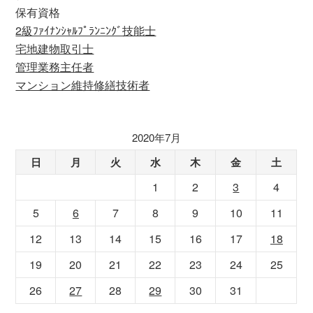
保有資格
2級ﾌｧｲﾅﾝｼｬﾙﾌﾟﾗﾝﾆﾝｸﾞ技能士
宅地建物取引士
管理業務主任者
マンション維持修繕技術者
2020年7月
日
月
火
水
木
金
土
1
2
3
4
5
6
7
8
9
10
11
12
13
14
15
16
17
18
19
20
21
22
23
24
25
26
27
28
29
30
31