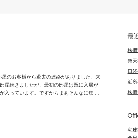
最
株価
楽天
日経
部屋のお客様から退去の連絡がありました。来
近所
3部屋続きましたが、最初の部屋は既に入居が
株価
が入っています。ですからまあそんなに焦 …
Off
宅建
全日