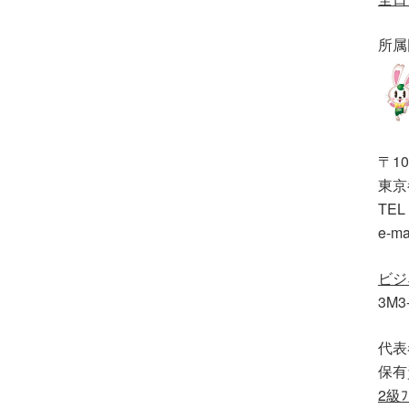
所属
〒10
東京都
TEL 
e-ma
ビジ
3M3
代表
保有
2級ﾌ