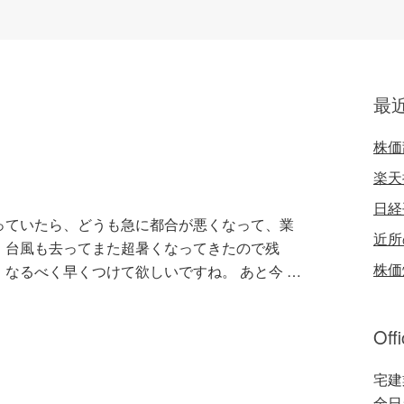
最
株価
楽天
日経
っていたら、どうも急に都合が悪くなって、業
近所
。台風も去ってまた超暑くなってきたので残
株価
なるべく早くつけて欲しいですね。 あと今 …
Off
宅建
全日