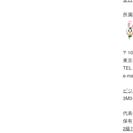
所属
〒10
東京都
TEL 
e-ma
ビジ
3M3
代表
保有
2級ﾌ