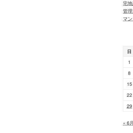
宅地
管理
マン
日
1
8
15
22
29
« 6