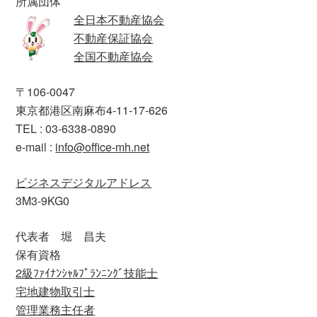
所属団体
全日本不動産協会
不動産保証協会
全国不動産協会
〒106-0047
東京都港区南麻布4-11-17-626
TEL : 03-6338-0890
e-mail :
info@office-mh.net
ビジネスデジタルアドレス
3M3-9KG0
代表者 堀 昌夫
保有資格
2級ﾌｧｲﾅﾝｼｬﾙﾌﾟﾗﾝﾆﾝｸﾞ技能士
宅地建物取引士
管理業務主任者