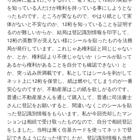
を知っている人だけが権利を持っている事にしようとな
ったものです。ところが変なもので、やはり紙として実
体がないと不安なのか、12桁を知っていることを証明す
るのが難しいからか、結局は登記識別情報を印字して、
12桁の英数字が見えない様にシールを貼ったものを法務
局が発行しています。これじゃあ権利証と同じじゃない
か、とか、権利証より不便じゃないか（シールが貼って
あるから権利があることを自分でも確認できない）と
か、突っ込み所満載です。私としてはシールを剥がして
ネット上に12桁を保管し、紙は燃やしてしまうのが一番
安心なのてすが、不動産屋はこの紙を欲しがるのです。
普通に不動産屋さんを通して購入して、普通に司法書士
さんに登記をお願いすると、間違いなくこのシールを貼
った登記識別情報をもらいます。私が今回売却したマン
ションは相続で受け取ったものなので、自分で相続登記
をしました。当時は漸く住基カードを使ってネットで登
記できるようになった頃でしたが、登記識別情報も当然