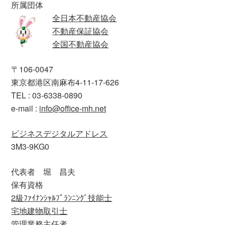
所属団体
全日本不動産協会
不動産保証協会
全国不動産協会
〒106-0047
東京都港区南麻布4-11-17-626
TEL : 03-6338-0890
e-mail :
info@office-mh.net
ビジネスデジタルアドレス
3M3-9KG0
代表者 堀 昌夫
保有資格
2級ﾌｧｲﾅﾝｼｬﾙﾌﾟﾗﾝﾆﾝｸﾞ技能士
宅地建物取引士
管理業務主任者