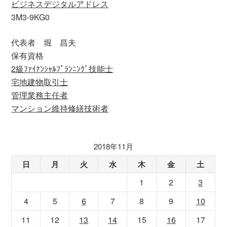
ビジネスデジタルアドレス
3M3-9KG0
代表者 堀 昌夫
保有資格
2級ﾌｧｲﾅﾝｼｬﾙﾌﾟﾗﾝﾆﾝｸﾞ技能士
宅地建物取引士
管理業務主任者
マンション維持修繕技術者
2018年11月
日
月
火
水
木
金
土
1
2
3
4
5
6
7
8
9
10
11
12
13
14
15
16
17