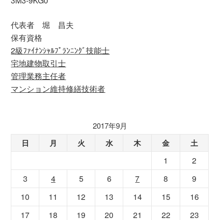
3M3-9KG0
代表者 堀 昌夫
保有資格
2級ﾌｧｲﾅﾝｼｬﾙﾌﾟﾗﾝﾆﾝｸﾞ技能士
宅地建物取引士
管理業務主任者
マンション維持修繕技術者
2017年9月
日
月
火
水
木
金
土
1
2
3
4
5
6
7
8
9
10
11
12
13
14
15
16
17
18
19
20
21
22
23